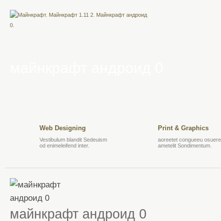
майнкрафт андроид 0
Web Designing
Print & Graphics
Vestibulum blandit Sedeuism
aoreetet congueeu osuere 
od enimeleifend inter.
ametelit Sondimentum.
майнкрафт андроид 0