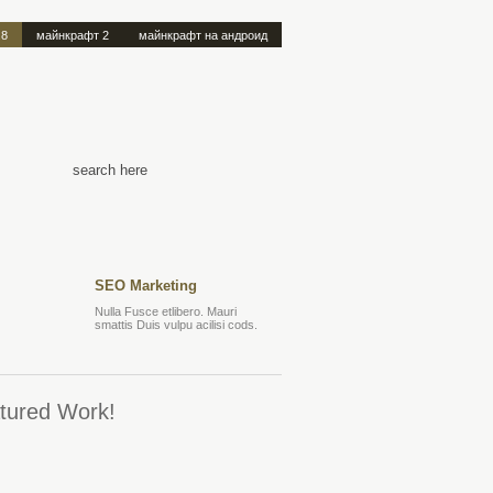
.8
майнкрафт 2
майнкрафт на андроид
SEO Marketing
Nulla Fusce etlibero. Mauri
smattis Duis vulpu acilisi cods.
tured Work!