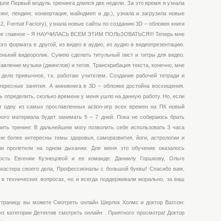
ajune Первый модуль тренинга длился две недели. За это время я узнала
инг, лендинг, конвертация, майндмеп и др.), узнала и загрузила новые
12, Format Factory), узнала новые сайты по созданию 3D – обложек книги
амое главное – Я НАУЧИЛАСЬ ВСЕМ ЭТИМ ПОЛЬЗОВАТЬСЯ!!! Теперь мне
ого формата в другой, из видео в аудио, из аудио в видеопрезентацию.
нький видеоролик. Сумею сделать титульный лист и титры для видео.
авление музыки (джинглов) и тегов. Транскрибация текста, конечно, мне
 дело привычное, т.к. работаю учителем. Создание рабочей тетради и
нтересные занятия. А миникнига в 3D – обложке достойна восхищения.
 определить, сколько времени у меня ушло на данную работу. Но, если
т одну из самых прославленных action-игр всех времен на ПК новый
ного материала будет занимать 5 – 7 дней. Пока не собираюсь брать
нчить тренинг. В дальнейшем могу позволить себе использовать 3 часа
е более интересны темы здоровья, саморазвития, йоги, астрологии и
ли пролетели на одном дыхании. Для меня это обучение оказалось
ость Евгении Кузнецовой и ее команде: Даниилу Горшкову, Ольге
мастера своего дела, Профессионалы с большой буквы! Спасибо вам,
м в технических вопросах, но и всегда поддерживали морально, за ваш
страницу вы можете Смотреть онлайн Шерлок Холмс и доктор Ватсон:
из категории Детектив смотреть онлайн . Приятного просмотра! Доктор