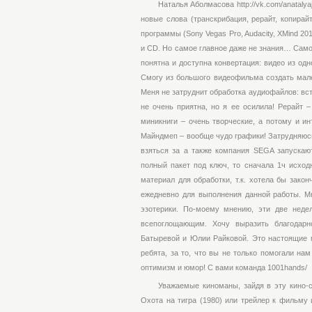
Наталья Аболмасова http://vk.com/anataly
новые слова (транскрибация, рерайт, копирайт
программы (Sony Vegas Pro, Audacity, XMind 20
и СD. Но самое главное даже не знания… С
понятна и доступна конвертация: видео из одн
Смогу из большого видеофильма создать мале
Меня не затруднит обработка аудиофайлов: вст
не очень приятна, но я ее осилила! Рерайт –
миникниги – очень творческие, а потому и и
Майндмеп – вообще чудо графики! Затрудняюсь
взяться за а также компания SEGA запускаю
полный пакет под ключ, то сначала 1ч исход
материал для обработки, т.к. хотела бы зако
ежедневно для выполнения данной работы. Мн
эзотерики. По-моему мнению, эти две неде
всепоглощающим. Хочу выразить благодарн
Батыревой и Юлии Райковой. Это настоящие 
ребята, за то, что вы не только помогали на
оптимизм и юмор! С вами команда 1001hands/
Уважаемые киноманы, зайдя в эту кино-
Охота на тигра (1980) или трейлер к фильму 