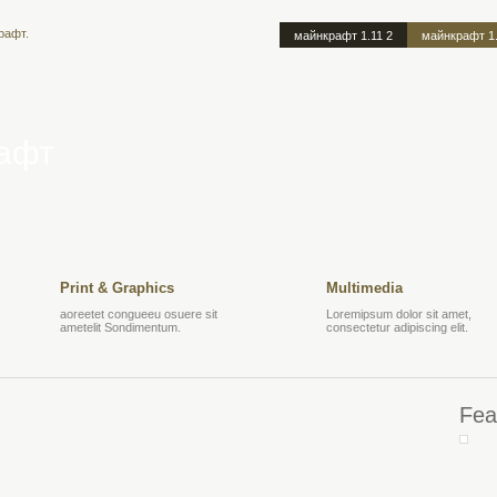
майнкрафт 1.11 2
майнкрафт 1
афт
Print & Graphics
Multimedia
aoreetet congueeu osuere sit
Loremipsum dolor sit amet,
ametelit Sondimentum.
consectetur adipiscing elit.
Fea